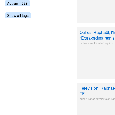
Autism - 329
Show all tags
Qui est Raphaël, l
"Extra-ordinaires"
metronews.fr/culture/qui-est
Télévision. Raphaël
TF1
ouest-france.fr/television-r