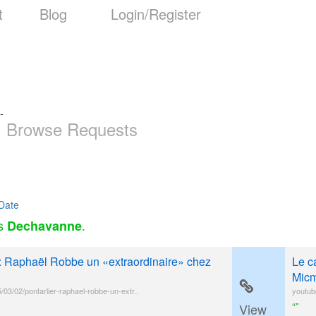
t
Blog
Login/Register
-
Browse Requests
Date
as
.
Dechavanne
er : Raphaël Robbe un «extraordinaire» chez
Le c
Micm
15/03/02/pontarlier-raphael-robbe-un-extr..
youtub
“”
View