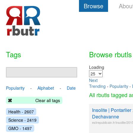
Browse
Abou
Tags
Browse rbutls
Loading
Next
Trending
-
Popularity
-
Popularity
-
Alphabet
-
Date
All rbutls tagged 
Clear all tags
Insolite | Pontarli
Health - 2607
Dechavanne
Science - 2419
estrepublicain.fr/insolite/20
GMO - 1497