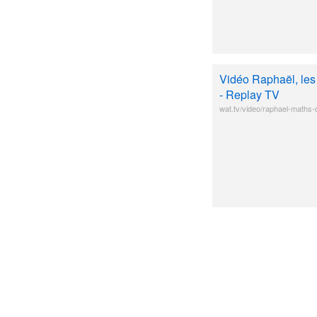
Vidéo Raphaël, les 
- Replay TV
wat.tv/video/raphael-maths