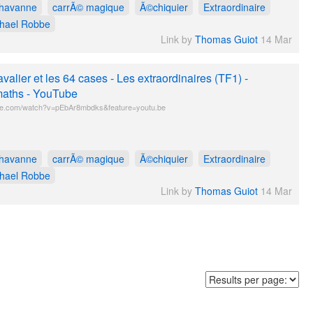
havanne
carrÃ© magique
Ã©chiquier
Extraordinaire
hael Robbe
Link by
Thomas Guiot
14 Mar
avalier et les 64 cases - Les extraordinaires (TF1) -
aths - YouTube
e.com/watch?v=pEbAr8mbdks&feature=youtu.be
havanne
carrÃ© magique
Ã©chiquier
Extraordinaire
hael Robbe
Link by
Thomas Guiot
14 Mar