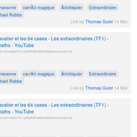
havanne
carrÃ© magique
Ã©chiquier
Extraordinaire
hael Robbe
Link by
Thomas Guiot
14 Mar
avalier et les 64 cases - Les extraordinaires (TF1) -
aths - YouTube
e.com/watch?v=pEbAr8mbdks&feature=youtu.be
havanne
carrÃ© magique
Ã©chiquier
Extraordinaire
hael Robbe
Link by
Thomas Guiot
14 Mar
avalier et les 64 cases - Les extraordinaires (TF1) -
aths - YouTube
e.com/watch?v=pEbAr8mbdks&feature=youtu.be