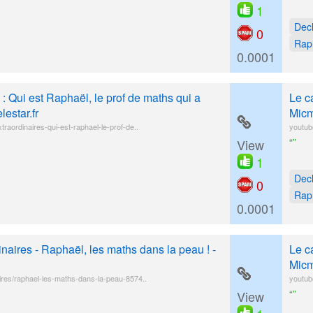
1
Dec
0
Rap
0.0001
 : Qui est Raphaël, le prof de maths qui a
Le c
elestar.fr
Micm
xtraordinaires-qui-est-raphael-le-prof-de..
youtub
“”
View
1
Dec
0
Rap
0.0001
naires - Raphaël, les maths dans la peau ! -
Le c
Micm
naires/raphael-les-maths-dans-la-peau-8574..
youtub
“”
View