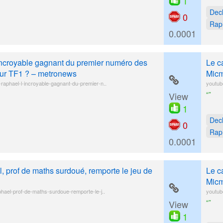
1
Dec
0
Rap
0.0001
'incroyable gagnant du premier numéro des
Le c
 sur TF1 ? – metronews
Micm
-raphael-l-incroyable-gagnant-du-premier-n..
youtub
“”
View
1
Dec
0
Rap
0.0001
, prof de maths surdoué, remporte le jeu de
Le c
Micm
aphael-prof-de-maths-surdoue-remporte-le-j..
youtub
“”
View
1