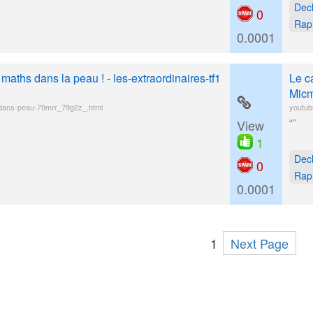
Dec
0
Rap
0.0001
maths dans la peau ! - les-extraordinaires-tf1
Le c
Micm
-dans-peau-79mrr_79g2z_.html
youtub
“”
View
1
Dec
0
Rap
0.0001
1
Next Page