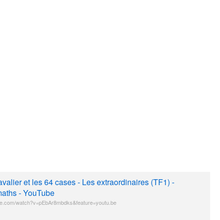
avalier et les 64 cases - Les extraordinaires (TF1) -
aths - YouTube
e.com/watch?v=pEbAr8mbdks&feature=youtu.be