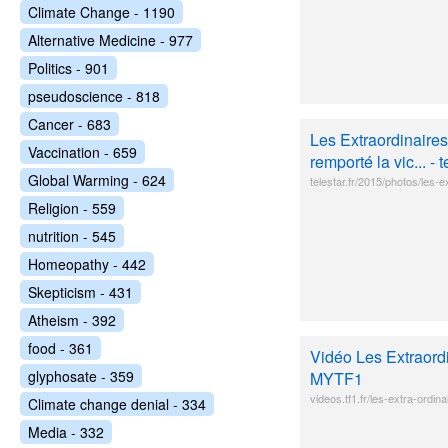
Climate Change - 1190
Alternative Medicine - 977
Politics - 901
pseudoscience - 818
Cancer - 683
Les Extraordinaires
Vaccination - 659
remporté la vic... - t
Global Warming - 624
telestar.fr/2015/photos/les-e
Religion - 559
nutrition - 545
Homeopathy - 442
Skepticism - 431
Atheism - 392
food - 361
Vidéo Les Extraordi
glyphosate - 359
MYTF1
videos.tf1.fr/les-extra-ordi
Climate change denial - 334
Media - 332